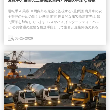
運転手と乗客の二重保護,車内と外部の完全な監視
運転手 & 乗客 車両内外を完全に監視する2重保護 商用車の安
全管理のための新しい基準 前言 世界的な旅客輸送業界は 知
的変革を加速しています バスやバス,インターシティ・バス
が 公共交通の主要な輸送手段として生命と直接関係のある安
全な操作を行うこと伝統的な監視システムは単機能で,知的早
期警告が欠け,カバーが不完全です.海外の従来の製品には適
05-25-2026
応能力が欠けている, 準拠が不十分,現地化が不十分, 誤警報率
が高いため,EU GSR,米国 FMCSA,東南アジア,中東などの地
域で義務要件を満たすことは困難です.AIのアーキテクチャで
について類似した車載インテリジェント監視システム車両内
外で運転手や乗...