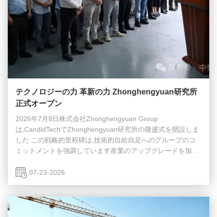
テクノロジーの力 革新の力 Zhonghengyuan研究所
正式オープン
2026年7月8日株式会社Zhonghengyuan Group
は,CandidTechでZhonghengyuan研究所の隆盛式を開設しま
した.この戦略的里程碑は,技術的自給自足へのグループのコ
ミットメントを強調しています産業のアップグレードを加速
し,核心競争力を強化する.これは技術によって推進され,イノ
ベーションによって導かれる高品質な開発の新たな旅の正式
07-23-2026
な開始を意味します.. 戦略的ポジショニング: グループの"テ
クノロジー・ブレイン"を構築 この式典には,Zhonghengyuan
Groupのリン・ハオデ社長,Zhongheng EnergyのXia Tian執
行副社長兼総裁,上級経...