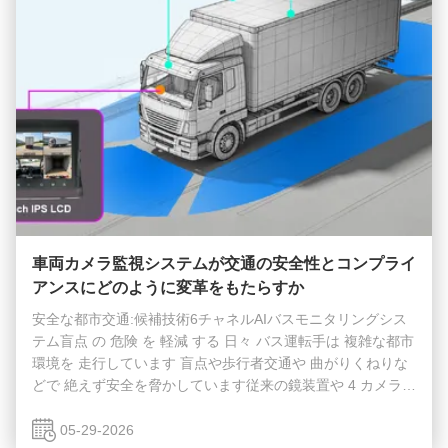
車両カメラ監視システムが交通の安全性とコンプライ
アンスにどのように変革をもたらすか
安全な都市交通:候補技術6チャネルAIバスモニタリングシス
テム盲点 の 危険 を 軽減 する 日々 バス運転手は 複雑な都市
環境を 走行しています 盲点や歩行者交通や 曲がりくねりな
どで 絶えず安全を脅かしています従来の鏡装置や 4 カメラの
基本システムでは 重要な領域は しばしば監視されないまま
交通機関を全面的に改造することで,交通機関が交通事故や交
05-29-2026