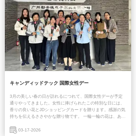
キャンディッドテック 国際女性デー
3月の美しい春の日が訪れるにつれて、国際女性デーが予定
通りやってきました。女性に捧げられたこの特別な日には、
香りの良い花とJDショッピングカードを贈ります。感謝の気
持ちを伝えるささやかな贈り物です。 一輪一輪の花は、あな
ただけのあなたのために。 この春の開花が、職場で困難を乗
り越えるあなたに寄り添い、人生の穏やかな瞬間も見守って
03-17-2026