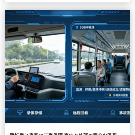
通事故を防ぐことが可能になります.6チャネル人工知能によ
る監視システム運転手,乗客,および脆弱な道路使用者を保護
し,規制の安全基準を満たす必要性です.技術, 私たちの10.1イ
ンチAI有線高画質ディスプレイシステム高度な検出,直感的な
制御と 公共...