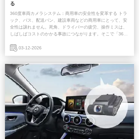
る
360度車両カメラシステム：商用車の安全性を変革する トラ
ック、バス、配送バン、建設車両などの商用車にとって、安
全性は譲れません。死角、ドライバーの疲労、操作ミスは、
しばしばコストのかかる事故につながります。そこで「360
度車両カメラ」システムが重要な役割を果たします。この不
可欠なツールは、ドライバー、貨物、歩行者を保護し、フリ
03-12-2026
ート運用を再定義します。商用利用におけるその中核的な価
値を探ってみましょう。 360度車両カメラシステムとは？ 商
用グレードの360度車両カメラシステムは、耐久性があり耐
候性に優れた広角カメラ（通常4〜6台、車両の前方、後方、
側面に設置）のネットワークであり、死角が大き...