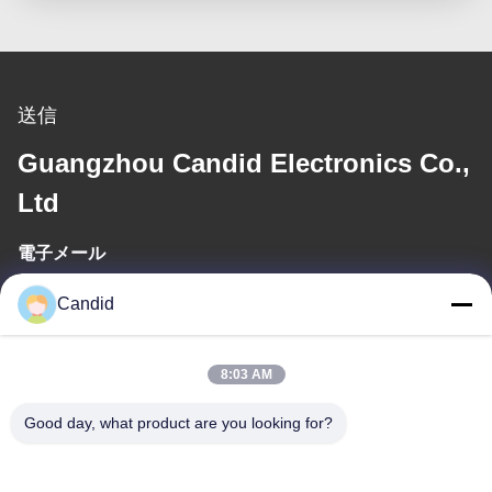
送信
Guangzhou Candid Electronics Co.,
Ltd
電子メール
sales2@candidelectronics.com
Candid
作業時間
8:03 AM
(UTC+8) 08:30-17:30
Good day, what product are you looking for?
住所
住所