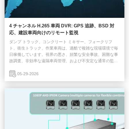
4 チャンネル H.265 車両 DVR: GPS 追跡、BSD 対
応、建設車両向けのリモート監視
ダンプ トラック、コンクリート ミキサー、フォークリフ
ト、衛生トラック、作業車両は、過酷で複雑な現場環境で毎
日稼働しています。視界の悪さ、頻繁な安全事故、困難な事
故調査、非効率な遠隔車両管理、および不安定な通常の監視
装置は、車両運行者や建設管理者にとって長い間大きな悩み
の種でした。 従来の手動監視や基本的な消費者向けドライブ
05-29-2026
レコーダーでは、現代のスマート建設現場の需要を満たすこ
とができなくなりました。アン産業グレード 4 チャンネル
H.265 車載 DVR– 完全なものとして働くデジタル ビデオ レ
コーダー (DVR)そして車載用カメラシステム– と統合全地球
測位システム (GPS)/北斗...