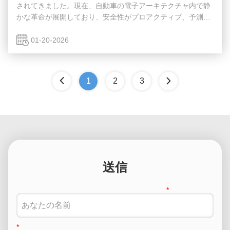
されてきました。現在、自動車の電子アーキテクチャ内で静
かな革命が展開しており、安全性がプロアクティブ、予測
的、インテリジェントになりつつあります。この変革の中心
となるのは、特殊なコンポーネントです。人工知能 (AI) チッ
01-20-2026
プ。これらの強力なプロセッサは、機能を追加するだけでは
ありません。彼らは、事故が起こる前に事故を防ぐために車
両がどのように認識し、決定し、行動するかを根本的に再設
1
2
3
計しています。 汎用からミッションクリティカルへ: AI SoC
の台頭 この移行は、汎用プロセッサの限界が...
送信