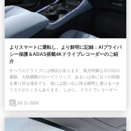
よりスマートに運転し、より鮮明に記録：AIプライバ
シー保護＆ADAS搭載4Kドライブレコーダーのご紹
介
すべてのドライブには物語があります。風光明媚な日の出の
通勤、大陸横断のロードトリップ、あるいは単に日々の喧騒
を乗り切る場合でも、道には思い出に残る瞬間と避けるべき
リスクがたくさんあります。 しかし、ドライブレコーダーが
録画する以上のことができるとしたらどうでしょうか？プラ
イバシーを保護し、危険を知らせ、すべてを驚くべき鮮明さ
03-11-2026
で捉えることができたらどうでしょうか？ ご紹介するのは、
AIプライバシー保護とADAS運転支援機能を搭載した4Kドラ
イブレコーダーです。現代のドライバーにとって究極の副操
縦士です。 真の4KウルトラHDで道路を目撃する 細部が重要