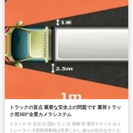
トラックの盲点 重要な安全上の問題です 重荷トラッ
ク用360°全景カメラシステム
トラック の 盲点 の 隠れ て いる 危険 性 重荷トラック,セミ
トレーラー,大型商用車両は世界しかし,彼らの巨大なサイズ,