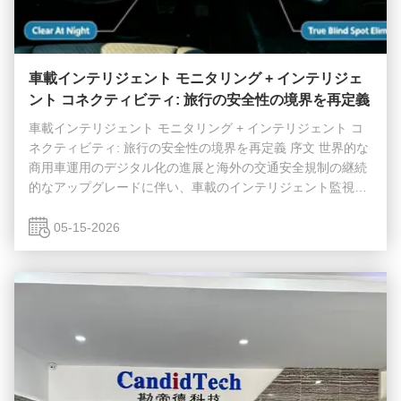
車載インテリジェント モニタリング + インテリジェ
ント コネクティビティ: 旅行の安全性の境界を再定義
車載インテリジェント モニタリング + インテリジェント コ
ネクティビティ: 旅行の安全性の境界を再定義 序文 世界的な
商用車運用のデジタル化の進展と海外の交通安全規制の継続
的なアップグレードに伴い、車載のインテリジェント監視と
インテリジェント接続はハイエンド構成から、運転の安全性
を確保し車両管理効率を向上させるための中核的な必需品へ
05-15-2026
と進化しました。運転記録、死角画像処理、リバース支援な
どの従来の単一機能では、長距離貨物輸送、都市物流、エン
ジニアリング車両などの複雑なシナリオにおける全天候型の
安全要件を満たすことはできなくなりました。ワイヤレス ド
ライブ レコーダー、AI ドライブ レコーダー...