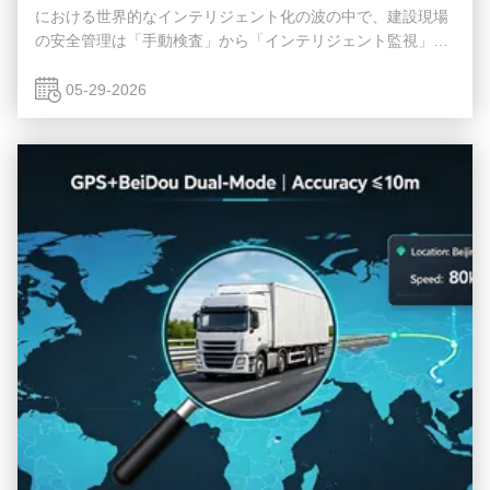
における世界的なインテリジェント化の波の中で、建設現場
の安全管理は「手動検査」から「インテリジェント監視」へ
新たな段階に入っています。海外の建設現場は一般に、電力
とネットワークのカバレッジ不足、高温と砂嵐、エンジニア
05-29-2026
リング車両の多数の死角、厳格なコンプライアンス要件など
の複雑な課題に直面しています。従来の監視システムには、
配線の難しさ、誤警報率の高さ、遠隔監視の遅れなどの欠点
もあります。 Candi のインテリジェント建設現場カメラ監視
システムは、4G 無線伝送と AI ...