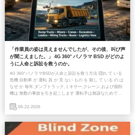
「作業員の姿は見えませんでしたが、その後、叫び声
が聞こえました。」 4G 360° パノラマ BSD がどのよ
うに人命と訴訟を救うのか。
4G 360°パノラマBSDが人命と訴訟を救う方法 隠れ て いる
危機:自動車 が 運転 員 が 見 ない もの を 殺し て いる の は
なぜ か 毎年,ダンプトラック,ミキサー,クレーン,および掘削
機は 無数の事故を引き起こします 運転手は無謀なためでは
なく,ただ単に彼らのすぐ隣にあるものを見ることができない
からです.右側歩行者,自転車運転手,小型の車両が この見えな
05-22-2026
い領域に入ると,運転手は反応時間がゼロです事故の後には
ビデオの証拠がないことが多いので 艦隊の所有者は 訴訟や
保険されていない損失に 巻き込まれていますマネージャーは
複数のサイトや海外でも 散らばった車両を追跡するのに苦...