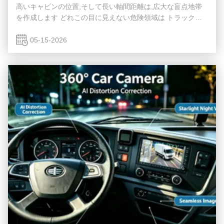
高いキャビンの位置,そして長い軸間距離は,広大な盲点地帯
を作成します どれこの目に見えない危険領域は トラックに
よる致死事故の主要な原因です自転車近くにある車両も トラ
ックの盲点交通事故は避けられない. 米国 国道 交通 安全 管
05-15-2026
理局 (NHTSA) に よる と,全 トラック 衝突 の 25% は 盲点
に 関係 し て いる.北 アメリカ のみ で は,毎年 400,000 以上
の 事故 が 発生 し て い ます. 右曲がる盲点は特に致命的で
す 低速曲がる際に歩...