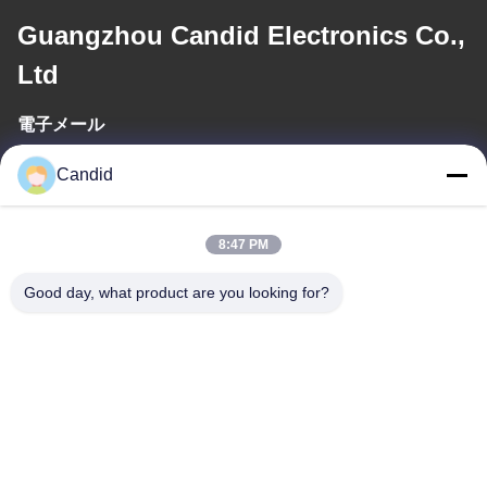
Guangzhou Candid Electronics Co.,
Ltd
電子メール
sales2@candidelectronics.com
Candid
作業時間
8:47 PM
(UTC+8) 08:30-17:30
Good day, what product are you looking for?
住所
住所
ビルディングB8 華春工業公園 パンユ市 広州市 中国511450
Tel
86-18102818520