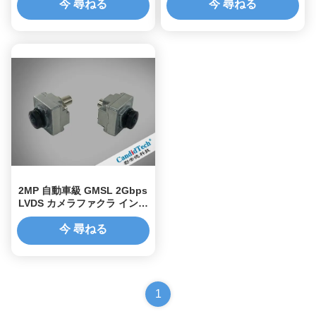
ディング 1080P OEM
コーダー
今 尋ねる
今 尋ねる
2MP 自動車級 GMSL 2Gbps
LVDS カメラファクラ インタ
ーフェース
今 尋ねる
1