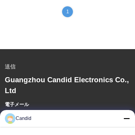
1
送信
Guangzhou Candid Electronics Co.,
Ltd
電子メール
sales2@candidelectronics.com
Candid
作業時間