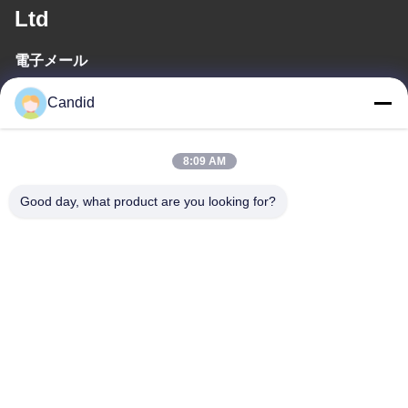
Ltd
電子メール
sales2@candidelectronics.com
Candid
作業時間
8:09 AM
(UTC+8) 08:30-17:30
Good day, what product are you looking for?
住所
住所
ビルディングB8 華春工業公園 パンユ市 広州市 中国511450
Tel
86-18102818520