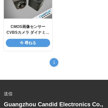
CMOS画像センサー
CVBSカメラ ダイナミッ
クアシスタントラインと
今 尋ねる
IP6K 9K認証
1
送信
Guangzhou Candid Electronics Co.,