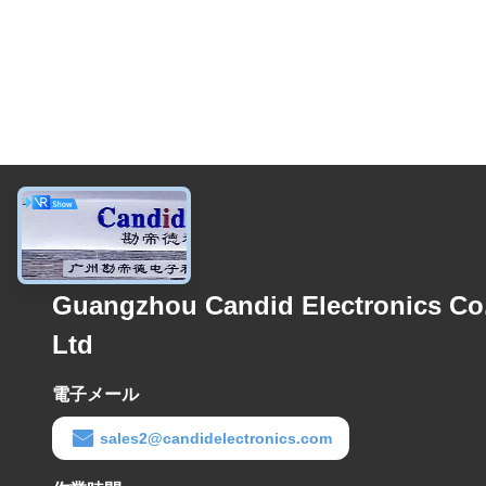
送信
Guangzhou Candid Electronics Co.
Ltd
電子メール
sales2@candidelectronics.com