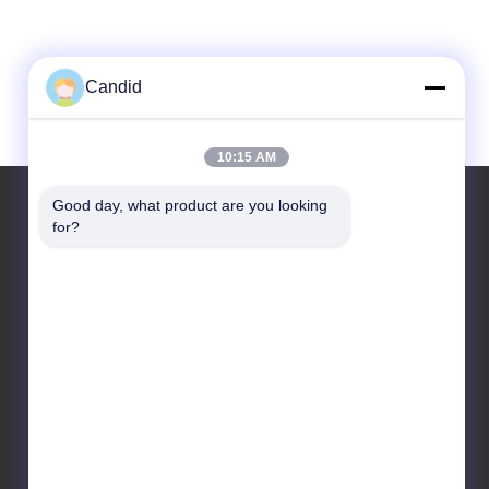
Candid
10:15 AM
Good day, what product are you looking 
for?
住所
住所
ビルディングB8 華春工業公園 パンユ市 広州市 中国
511450
Tel
86-18102818520