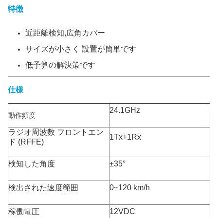
特徴
近距離検知,広角カバー
サイズが小さく 設置が簡単です
低予算の解決策です
仕様
24.1GHz
動作頻度
ラジオ周波数 フロントエン
1Tx+1Rx
ド (RFFE)
検知した角度
±35°
検出された速度範囲
0~120 km/h
稼働電圧
12VDC