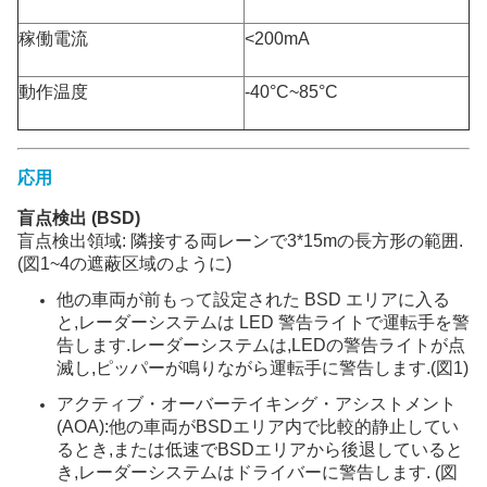
稼働電流
<200mA
動作温度
-40°C~85°C
応用
盲点検出 (BSD)
盲点検出領域: 隣接する両レーンで3*15mの長方形の範囲.
(図1~4の遮蔽区域のように)
他の車両が前もって設定された BSD エリアに入る
と,レーダーシステムは LED 警告ライトで運転手を警
告します.レーダーシステムは,LEDの警告ライトが点
滅し,ピッパーが鳴りながら運転手に警告します.(図1)
アクティブ・オーバーテイキング・アシストメント
(AOA):他の車両がBSDエリア内で比較的静止してい
るとき,または低速でBSDエリアから後退していると
き,レーダーシステムはドライバーに警告します. (図