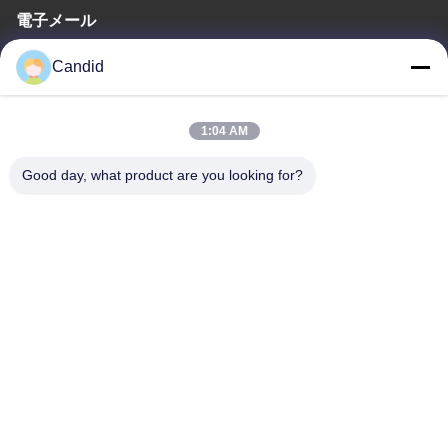
電子メール
sales2@candidelectronics.com
Candid
作業時間
1:04 AM
(UTC+8) 08:30-17:30
Good day, what product are you looking for?
住所
住所
ビルディングB8 華春工業公園 パンユ市 広州市 中国511450
Tel
86-18102818520
中国の良質 車両カメラモニタリングシステム メーカー。